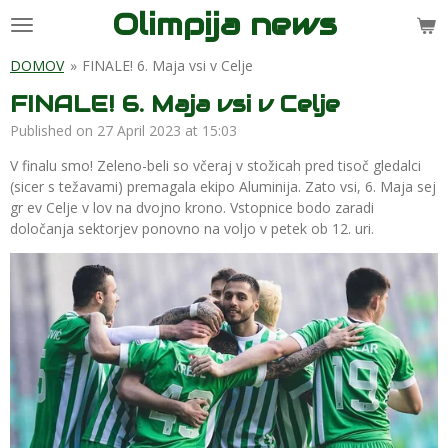
Olimpija news
Skip
to
main
DOMOV
»
FINALE! 6. Maja vsi v Celje
content
FINALE! 6. Maja vsi v Celje
Published on 27 April 2023 at 15:03
V finalu smo! Zeleno-beli so včeraj v stožicah pred tisoč gledalci
(sicer s težavami) premagala ekipo Aluminija. Zato vsi, 6. Maja sej
gr ev Celje v lov na dvojno krono. Vstopnice bodo zaradi
določanja sektorjev ponovno na voljo v petek ob 12. uri.