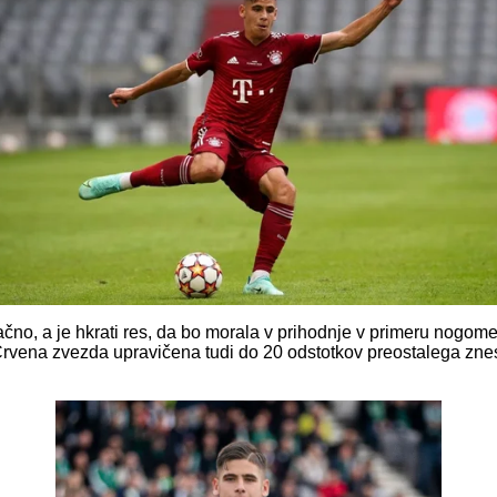
čno, a je hkrati res, da bo morala v prihodnje v primeru nogo
Crvena zvezda upravičena tudi do 20 odstotkov preostalega znes