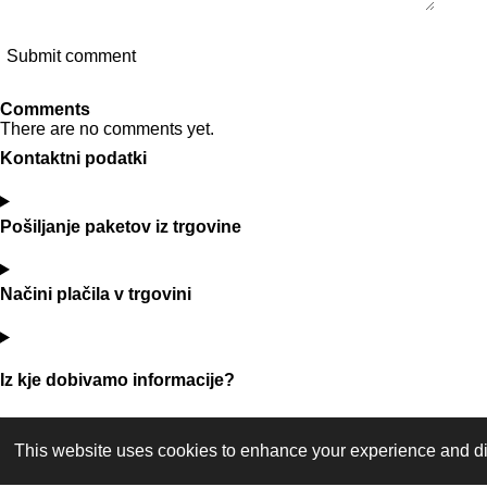
Submit comment
Comments
There are no comments yet.
Kontaktni podatki
Pošiljanje paketov iz trgovine
Načini plačila v trgovini
Iz kje dobivamo informacije?
This website uses cookies to enhance your experience and dis
admin : Redstrike
© 2026 Olimpija_news