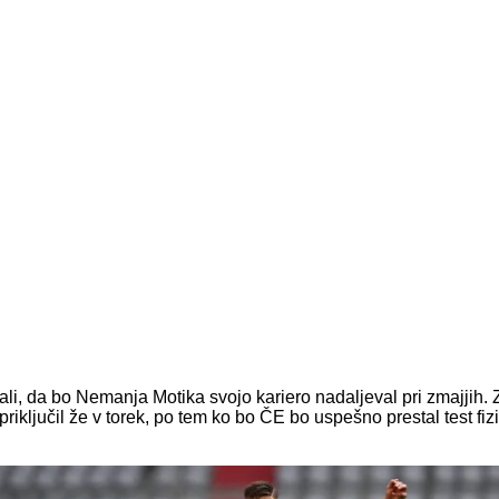
, da bo Nemanja Motika svojo kariero nadaljeval pri zmajjih. 
iključil že v torek, po tem ko bo ČE bo uspešno prestal test fizi