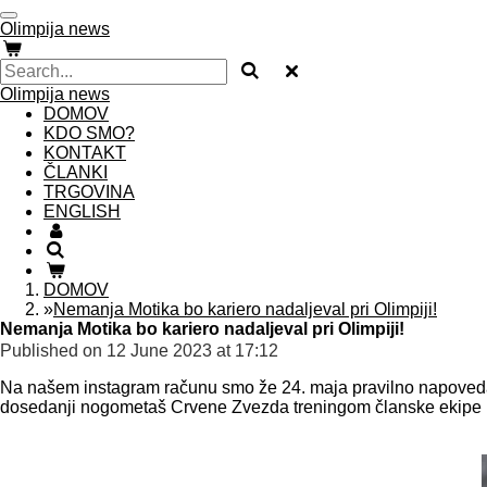
Skip
Olimpija news
to
main
content
Olimpija news
DOMOV
KDO SMO?
KONTAKT
ČLANKI
TRGOVINA
ENGLISH
DOMOV
»
Nemanja Motika bo kariero nadaljeval pri Olimpiji!
Nemanja Motika bo kariero nadaljeval pri Olimpiji!
Published on 12 June 2023 at 17:12
Na našem instagram računu smo že 24. maja pravilno napovedali
dosedanji nogometaš Crvene Zvezda
treningom članske ekipe pr