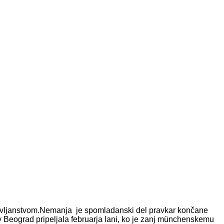
žavljanstvom.Nemanja je spomladanski del pravkar končane
v
Beograd pripeljala februarja lani, ko je zanj münchenskemu