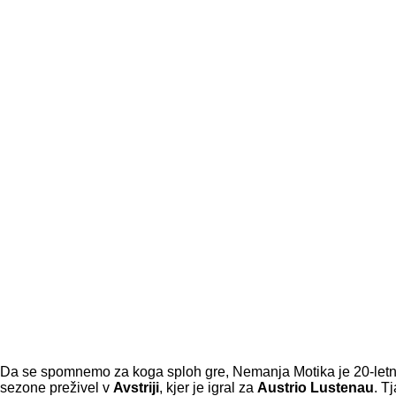
Da se spomnemo za koga sploh gre, Nemanja Motika je 20-letn
sezone preživel v
Avstriji
, kjer je igral za
Austrio
Lustenau
. T