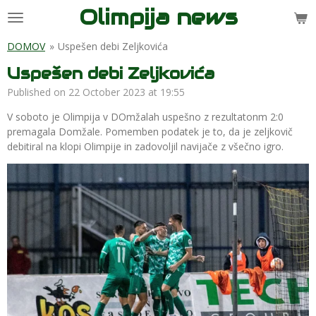
Olimpija news
Skip
to
main
DOMOV
»
Uspešen debi Zeljkovića
content
Uspešen debi Zeljkovića
Published on 22 October 2023 at 19:55
V soboto je Olimpija v DOmžalah uspešno z rezultatonm 2:0
premagala Domžale. Pomemben podatek je to, da je zeljkovič
debitiral na klopi Olimpije in zadovoljil navijače z všečno igro.