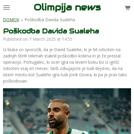
Olimpija news
Skip
to
main
DOMOV
»
Poškodba Davida Sualeha
content
Poškodba Davida Sualeha
Published on 7 March 2025 at 14:55
Iz kluba so sporočili, da je David Sualehe, ki je bil odsoten na
zadnjih štirih tekmah staknil poškodbo kolena in je že prestal
operacijo. Portugalec, ki sicer igra na levem boku bo iz igrišč
odsoten vsaj en mesec. Skrb vzbujajoče je tudi dejstvo, da na
istem mestu kot Sualehe igra tudi Jordi Govea, ki pa je prav tako
poškodovan.