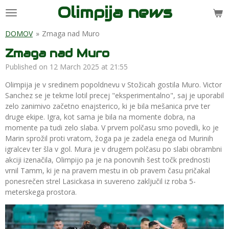
Olimpija news
Skip
to
main
DOMOV
»
Zmaga nad Muro
content
Zmaga nad Muro
Published on 12 March 2025 at 21:55
Olimpija je v sredinem popoldnevu v Stožicah gostila Muro. Victor
Sanchez se je tekme lotil precej "eksperimentalno", saj je uporabil
zelo zanimivo začetno enajsterico, ki je bila mešanica prve ter
druge ekipe. Igra, kot sama je bila na momente dobra, na
momente pa tudi zelo slaba. V prvem polčasu smo povedli, ko je
Marin sprožil proti vratom, žoga pa je zadela enega od Murinih
igralcev ter šla v gol. Mura je v drugem polčasu po slabi obrambni
akciji izenačila, Olimpijo pa je na ponovnih šest točk prednosti
vrnil Tamm, ki je na pravem mestu in ob pravem času pričakal
ponesrečen strel Lasickasa in suvereno zaključil iz roba 5-
meterskega prostora.