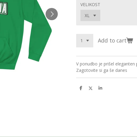
VELIKOST
Add to cart
V ponudbo je prišel eleganten 
Zagotovite si ga še danes
S
S
S
h
h
h
a
a
a
r
r
r
e
e
e