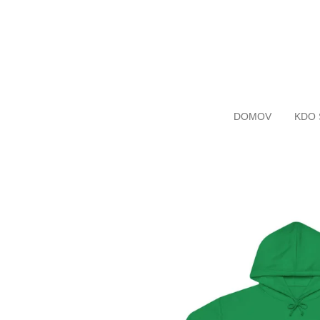
Skip
to
main
content
DOMOV
KDO